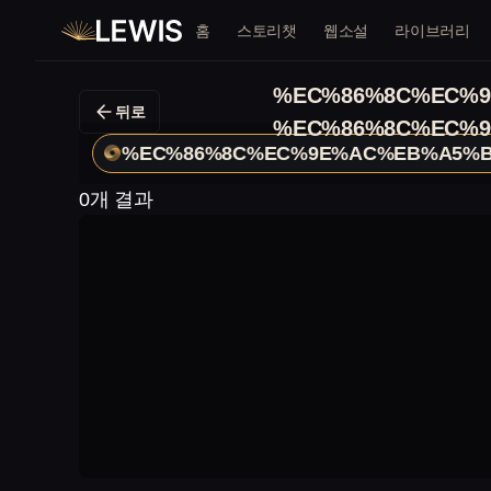
홈
스토리챗
웹소설
라이브러리
%EC%86%8C%EC%9
뒤로
%EC%86%8C%EC%9
%EC%86%8C%EC%9E%AC%EB%A5%B
0개 결과