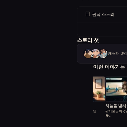
원작 스토리
스토리 챗
캐릭터 3
이런 이야기는
서울몽상곡
하늘을 빌려
@
서울공화국일급시민
@
서울공화국
1
2