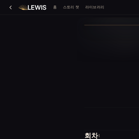
홈
스토리 챗
라이브러리
회차
1