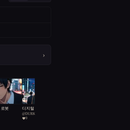
›
 로봇
디지털 추적자들: 서울의
@
DURKSL 68
미로 속에서
9