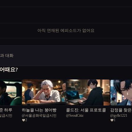
아직 연재된 에피소드가 없어요
명과 대화
 어때요?
준 하루
하늘을 나는 붕어빵
콜드진: 서울 프로토콜
감정을 찾은
일급시민
@
서울공화국일급시민
@
SeoulCitiz
@
gyfls1221
2
1