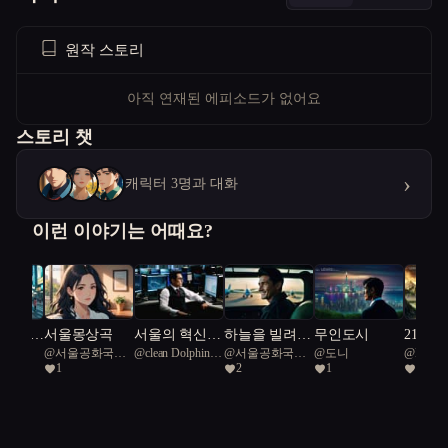
원작 스토리
아직 연재된 에피소드가 없어요
스토리 챗
›
캐릭터 3명과 대화
이런 이야기는 어때요?
050년,
서울몽상곡
서울의 혁신
하늘을 빌려준
무인도시
2100
l
@
서울공화국일
@
clean Dolphin
@
서울공화국일
@
도니
@
NOR
 쓰는
자, 미래를 설
하루
임진왜
1
2
1
23
급시민
45
급시민
 알고리
계하다
의 조선
해라.