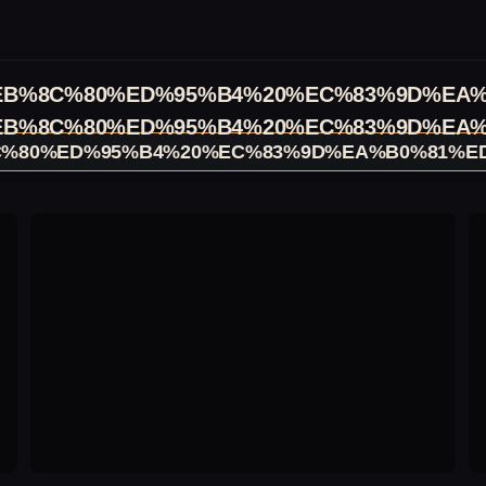
EB%8C%80%ED%95%B4%20%EC%83%9D%EA%
EB%8C%80%ED%95%B4%20%EC%83%9D%EA%
C%80%ED%95%B4%20%EC%83%9D%EA%B0%81%E