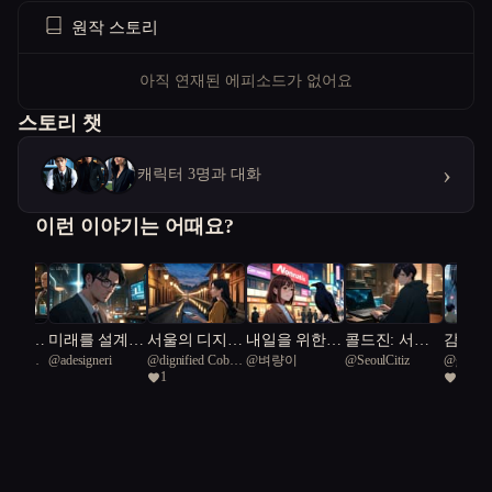
원작 스토리
아직 연재된 에피소드가 없어요
스토리 챗
›
캐릭터 3명과 대화
이런 이야기는 어때요?
 나는
미래를 설계하
서울의 디지털
내일을 위한
콜드진: 서울
감정을
공화국일
@
adesigneri
@
dignified Cobra
@
벼량이
@
SeoulCitiz
@
gyfls1
는 인간들
유산 탐험기
따뜻한 손길
프로토콜
로봇
1
1
83