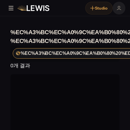
Studio
%EC%A3%BC%EC%A0%9C%EA%B0%80%
%EC%A3%BC%EC%A0%9C%EA%B0%80%
%EC%A3%BC%EC%A0%9C%EA%B0%80%20%E
0개 결과