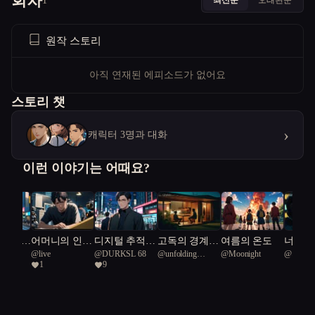
회차
1
원작 스토리
아직 연재된 에피소드가 없어요
스토리 챗
›
캐릭터 3명과 대화
이런 이야기는 어때요?
 서울 :
어머니의 인형
디지털 추적자
고독의 경계,
여름의 온도
너희는
074
@
live
@
DURKSL 68
@
unfolding
@
Moonight
@
지진
누구인
극
들: 서울의 미
치유의 길
아니면
1
9
Oysters 46
아지
로 속에서