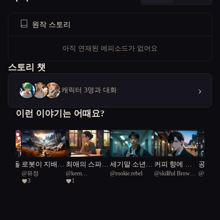
원작 스토리
아직 연재된 에피소드가 없어요
스토리 챗
›
캐릭터 3명과 대화
이런 이야기는 어때요?
 아이돌
로봇이 지배하
최애의 스파이
세기말 소년
커피 향에 스
공장을
@
유정
@
keen
@
rookie.rebel
@
skillful Brown
@
stepby
는 세상에서
가 되었다
표류기
며든 마음
꿈
3
1
Limnoskelis 59
Snake 9