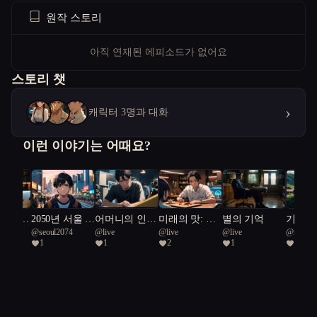
원작 스토리
아직 연재된 에피소드가 없어요
스토리 챗
›
캐릭터 3명과 대화
이런 이야기는 어때요?
경계,
2050년 서울 :
어머니의 인형
미래의 맛: 캡
별의 기억
기록 보
ic
@
seoul2074
@
live
@
live
@
live
@
sincere
윤리
나는 누구인
극
슐 속에 잊혀
고립된
1
1
2
1
1
 Turtle
Vermilion
가?
진 온기
비밀