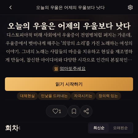
오늘의 우울은 어제의 우울보다 낫다
오늘의 우울은 어제의 우울보다 낫다
디스토피아적 미래 사회에서 우울증이 전염병처럼 퍼지는 가운데,
우울증에서 벗어나게 해주는 '희망의 소리'를 가진 노래하는 여성의
이야기. 그녀의 노래는 사람들의 마음을 치유하고 현실을 재조명하
게 만들어, 참신한 아이디어와 다양한 시각으로 인간의 본질적인 문
제에 접근한다. 이 여성의 여정은 사회 전반에 대한 어두운 이면을
엄마또주세요
엄
보여주며, 심오한 질문과 함께 진정한 행복이 무엇인지 탐구한다.
읽기 시작하기
대체현실
민낯을 드러내는
자극시키는
창의력 있는
1
회차
최신순
오래된순
1