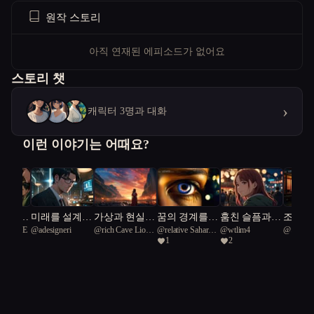
원작 스토리
아직 연재된 에피소드가 없어요
스토리 챗
›
캐릭터 3명과 대화
이런 이야기는 어때요?
 음모와
미래를 설계하
가상과 현실의
꿈의 경계를
훔친 슬픔과의
조화의 
ghtBLUE
@
adesigneri
@
rich Cave Lion
@
relative Saharan
@
wtlim4
@
지튼
는 인간들
경계: 우주 재
넘어: 혁명의
대화
통과 현
1
2
51
King Lizard 20
난과 인간성의
시작
이에서
진실