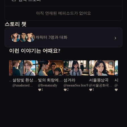
아직 연재된 에피소드가 없어요
스토리 챗
›
캐릭터 3명과 대화
이런 이야기는 어때요?
미로,
설탕빛 환상에
빛의 회랑에서
섬겨라
서울몽상곡
시간의
ated
@
unadorned
@
livenaturally
@
meaonSea lion 9
@
서울공화국일
@
diligen
 바꾸는
갇힌 슬픔
만난 영혼들
자: 서
1
2
1
1
Tree Boa
Dorignatus 44
급시민
European 
밀 추