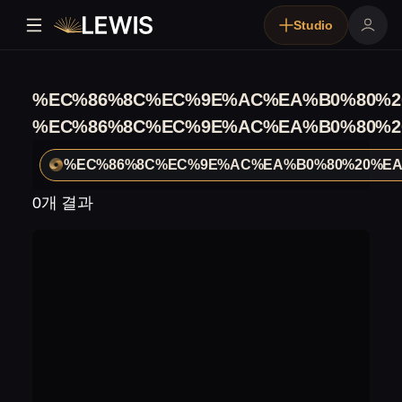
Studio
%EC%86%8C%EC%9E%AC%EA%B0%80%2
%EC%86%8C%EC%9E%AC%EA%B0%80%2
%EC%86%8C%EC%9E%AC%EA%B0%80%20%E
0개 결과