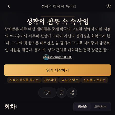
성곽의 침묵 속 속삭임
성곽의 침묵 속 속삭임
상처받은 귀족 여성 레이첼은 중세 왕국의 고요한 성에서 어린 시절
의 트라우마와 싸우며 신앙에 기대어 자신의 정체성을 회복하려 한
다. 그녀의 벗 한스폰 페르젠은 늘 곁에서 그녀를 지켜주며 감정적
인 지원을 해준다. 동시에, 성곽 근처를 배회하는 전직 장군은 왕국
을 위해 자신의 과거와 죄책감을 극복하기 위한 희생을 감수해야 하
MidnightBLUE
는데, 그의 운명은 레이첼의 여정과 엮이게 된다.
읽기 시작하기
지적인 유희를 즐기는
진보적인
숨길 수 없는
진실을 마주하는
1
회차
최신순
오래된순
1