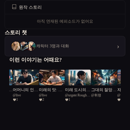
원작 스토리
아직 연재된 에피소드가 없어요
스토리 챗
›
캐릭터 3명과 대화
이런 이야기는 어때요?
 서울 :
어머니의 인형
미래의 맛: 캡
미래 도시의
그대의 절망
자유
074
@
live
@
live
@
urgent Rough
@
휘령
@
이나
누구인
극
슐 속에 잊혀
건축가: 자연
속에서 나는
1
2
1
1
Green Snake 45
진 온기
과 기술의 교
낙원을 선사한
향곡
다.