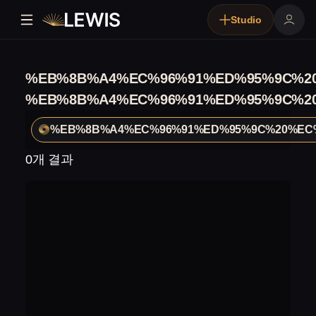
Studio
%EB%8B%A4%EC%96%91%ED%95%9C%2
%EB%8B%A4%EC%96%91%ED%95%9C%2
%EB%8B%A4%EC%96%91%ED%95%9C%20%EC
0개 결과