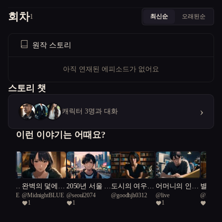
회차
최신순
오래된순
1
원작 스토리
아직 연재된 에피소드가 없어요
스토리 챗
›
캐릭터 3명과 대화
이런 이야기는 어때요?
 경계의
완벽의 덫에서
2050년 서울 :
도시의 여우:
어머니의 인형
별의 
ghtBLUE
@
MidnightBLUE
@
seoul2074
@
goodhjh0312
@
live
@
live
벗어나
나는 누구인
개발과 유머
극
1
1
1
1
가?
사이