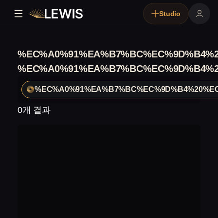
Studio
%EC%A0%91%EA%B7%BC%EC%9D%B4%2
%EC%A0%91%EA%B7%BC%EC%9D%B4%2
%EC%A0%91%EA%B7%BC%EC%9D%B4%20%E
0개 결과