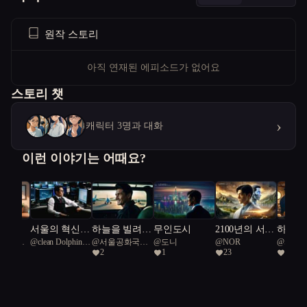
원작 스토리
아직 연재된 에피소드가 없어요
스토리 챗
›
캐릭터 3명과 대화
이런 이야기는 어때요?
상곡
서울의 혁신
하늘을 빌려준
무인도시
2100년의 서울.
하늘을
공화국일
@
clean Dolphin
@
서울공화국일
@
도니
@
NOR
@
서울
자, 미래를 설
하루
임진왜란시대
붕어빵
2
1
23
2
45
급시민
급시민
계하다
의 조선을 구
해라.