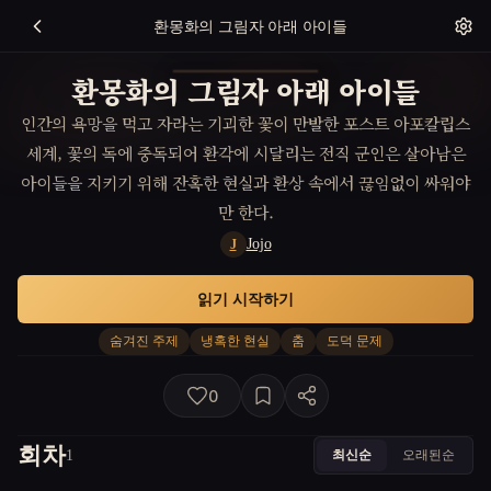
환몽화의 그림자 아래 아이들
환몽화의 그림자 아래 아이들
인간의 욕망을 먹고 자라는 기괴한 꽃이 만발한 포스트 아포칼립스
세계, 꽃의 독에 중독되어 환각에 시달리는 전직 군인은 살아남은
아이들을 지키기 위해 잔혹한 현실과 환상 속에서 끊임없이 싸워야
만 한다.
Jojo
J
읽기 시작하기
숨겨진 주제
냉혹한 현실
춤
도덕 문제
0
회차
최신순
오래된순
1