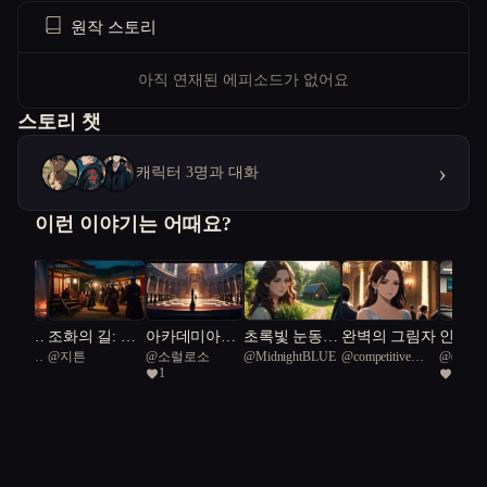
원작 스토리
아직 연재된 에피소드가 없어요
스토리 챗
›
캐릭터 3명과 대화
이런 이야기는 어때요?
 현실의
조화의 길: 전
아카데미아의
초록빛 눈동자
완벽의 그림자
인간의
ve Lion
@
지튼
@
소럴로소
@
MidnightBLUE
@
competitive
@
extend
우주 재
통과 현대 사
검은 체스판
와 금단의 탑
1
1
Spiny lizard 39
Romaleos
인간성의
이에서