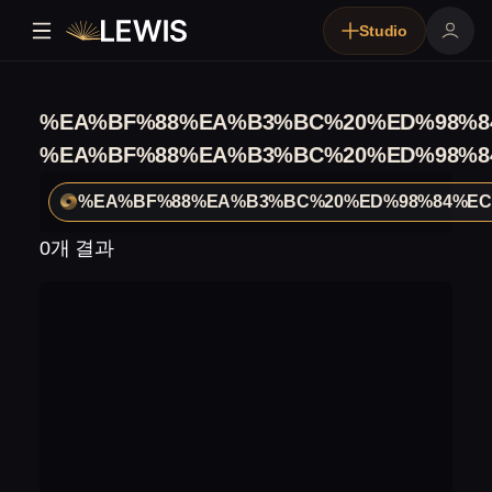
Studio
%EA%BF%88%EA%B3%BC%20%ED%98%8
%EA%BF%88%EA%B3%BC%20%ED%98%8
%EA%BF%88%EA%B3%BC%20%ED%98%84%EC
0개 결과