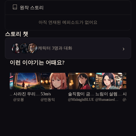
원작 스토리
아직 연재된 에피소드가 없어요
스토리 챗
›
캐릭터 3명과 대화
이런 이야기는 어때요?
 추적자
사라진 우리를
53m/s
솔직함이 금지
느림이 설렘이
사랑이
L 68
@
오몽
@
민동익
@
MidnightBLUE
@
Humanized
@
daway
울의 미
기억한다면
된 식탁
된 순간
도서관
Nalacetus 69
에서