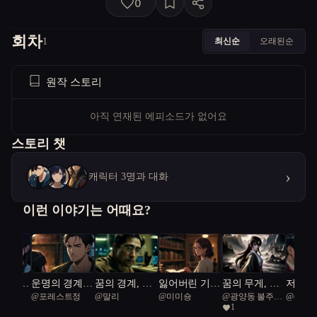
0
회차
최신순
오래된순
1
원작 스토리
아직 연재된 에피소드가 없어요
스토리 챗
›
캐릭터 3명과 대화
이런 이야기는 어때요?
 산속
운명의 경계에
꿈의 경계, 낙
잃어버린 기억
꿈의 무게, 깨
저주의 
@
포레스트정
@
말리
@
미미숑
@
광양동 불주먹
@
cozy C
서
원의 그림자
의 화가 마을
달음의 그림자
부의 
1
odon 37
김창두
58