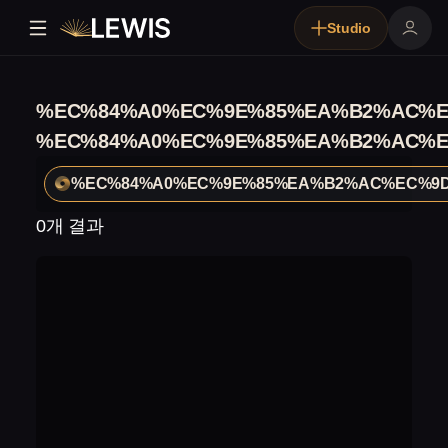
Studio
%EC%84%A0%EC%9E%85%EA%B2%AC%E
%EC%84%A0%EC%9E%85%EA%B2%AC%E
%EC%84%A0%EC%9E%85%EA%B2%AC%EC%9D
0개 결과