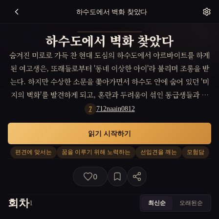
하수도에서 벽화 찾았다
하수도에서 벽화 찾았다
숨겨진 미로로 가득 찬 현대 도심의 하수도에서 아르바이트를 하게
된 여고생은, 또래들로부터 '동네 이상한 아이'라 불리며 조롱을 받
는다. 하지만 수상한 소문을 쫓아가면서 하수도 안에 숨어 있던 '미
지의 벽화'를 발견하게 되고, 혼란과 두려움이 섞인 동급생들과 뜻
밖의 연대를 경험하며 서로에 대한 왜곡된 인식을 하나씩 허물어 간
712naain0812
7
다. 자신의 두려움조차 편견이었음을 깨달은 그녀는 변해 가는 내면
읽기 시작하기
에 감동하며, 진정 원하는 목소리를 내게 된다.
편견에 맞서는
꿈을 이루기 위해 노력하는
선입견을 깨는
모험담
0
회차
최신순
오래된순
1