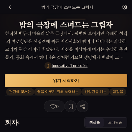
밤의 극장에 스며드는 그림자
밤의 극장에 스며드는 그림자
한적한 변두리 마을의 낡은 극장에서, 평범해 보이지만 유쾌한 성격
의 여성청년은 선입견에 찌든 지역사회와 밤마다 나타나는 괴상한
크리처 현상 사이에 휘말린다. 자신을 이상하게 여기는 수상한 주민
들과, 동화 속에서 튀어나온 것처럼 기묘한 생명체가 번갈아 그녀만
을 공포로 몰아넣는 가운데, 주인공은 누구도 주목하지 않은 미미한
Innovative Turaco 92
I
단서들을 찾아내 각자의 숨은 상처와 마주한다. 그는 자신에 대한
읽기 시작하기
편견을 깨부수고, 반드시 꿈꿔온 '진정한 용기'가 무엇인지를 스스
로에게 증명해내려 한다. 하지만 그때 그녀가 생각지도 못한 문제에
편견에 맞서는
꿈을 이루기 위해 노력하는
선입견을 깨는
탐정물
부딫치게 된다
0
회차
최신순
오래된순
1