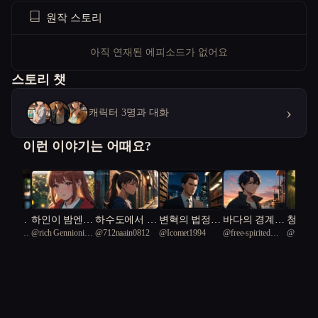
원작 스토리
아직 연재된 에피소드가 없어요
스토리 챗
›
캐릭터 3명과 대화
이런 이야기는 어때요?
등과 문
하인이 밤엔
하수도에서 벽
변혁의 법정:
바다의 경계에
청운리
Cave Bear
@
rich Gennionis
@
712naain0812
@
Icomet1994
@
free-spirited
@
fragra
 친구가
용된다
화 찾았다
미래 도시의
선 자들
49
Cuttlefish 38
Seed Sna
이상과 현실