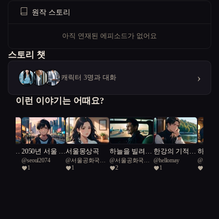
원작 스토리
아직 연재된 에피소드가 없어요
스토리 챗
›
캐릭터 3명과 대화
이런 이야기는 어때요?
시 서
2050년 서울 :
서울몽상곡
하늘을 빌려준
한강의 기적:
하늘을
@
seoul2074
@
서울공화국일
@
서울공화국일
@
hellomay
@
서울
마트 라
나는 누구인
하루
AR로 만난 역
붕어빵
1
1
2
1
2
급시민
급시민
급시민
러브
가?
사