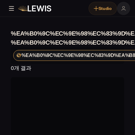
Studio
%EA%B0%9C%EC%9E%98%EC%83%9D%E
%EA%B0%9C%EC%9E%98%EC%83%9D%E
%EA%B0%9C%EC%9E%98%EC%83%9D%EA%B
0개 결과