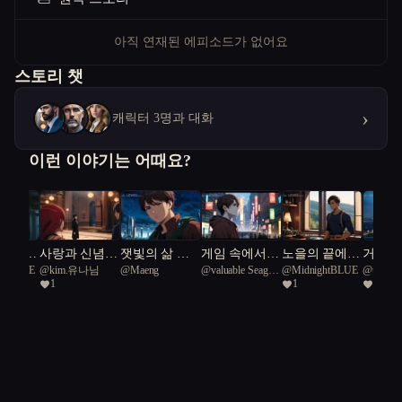
아직 연재된 에피소드가 없어요
스토리 챗
›
캐릭터 3명과 대화
이런 이야기는 어때요?
 향한
사랑과 신념의
잿빛의 삶 속
게임 속에서만
노을의 끝에서
거울 
ghtBLUE
@
kim.유나님
@
Maeng
@
valuable Seagull
@
MidnightBLUE
@
unfold
 여정
경계에서
찾은 빛
진짜 친구가
가족이 사라졌
사랑을
1
1
2
13
treefish 
됐다
다