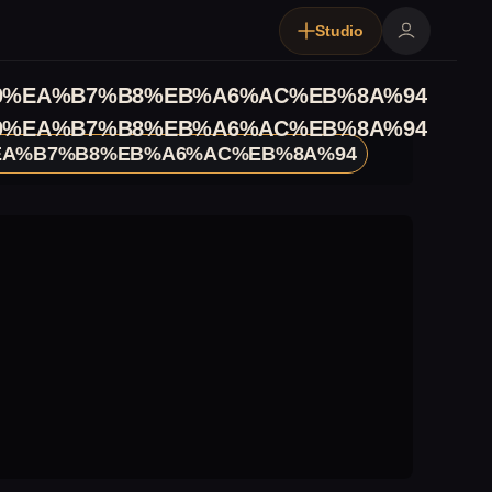
Studio
0%EA%B7%B8%EB%A6%AC%EB%8A%94
0%EA%B7%B8%EB%A6%AC%EB%8A%94
EA%B7%B8%EB%A6%AC%EB%8A%94