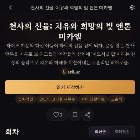
천사의 선율: 치유와 희망의 빛 앤톤 미카엘
천사의 선율: 치유와 희망의 빛 앤톤
미카엘
라이즈 가문의 다섯 아들이 타락의 길을 걷게 되자, 윤상 왕은 천사
앤톤을 지구로 보내 그들과 인간들의 상처에 '이모셔널 팝'이라는 천
상의 음악으로 치유와 화해를 이끌어내는 교훈적인 히어로물.
celtine
C
읽기 시작하기
신화적인
인간의 고뇌를 다루는
자아 성찰하는
교훈적
0
회차
최신순
오래된순
1