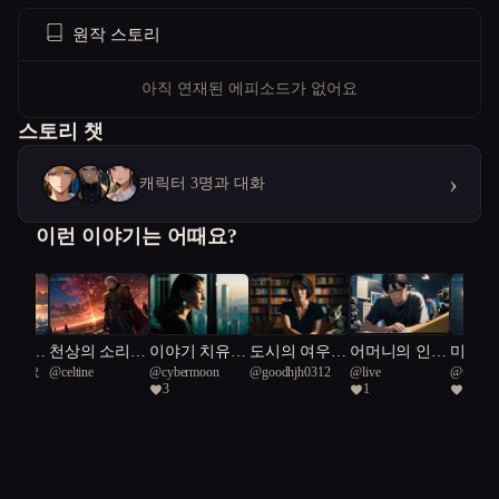
원작 스토리
아직 연재된 에피소드가 없어요
스토리 챗
›
캐릭터 3명과 대화
이런 이야기는 어때요?
 우울은
천상의 소리
이야기 치유
도시의 여우:
어머니의 인형
미래 
또주세요
@
celtine
@
cybermoon
@
goodhjh0312
@
live
@
urgent
 우울보
이모셔널 팝
사: 서울의 감
개발과 유머
극
건축가:
3
1
1
Green Sn
'Memories’ 로
정 여행
사이
과 기술
하나된 세계
향곡