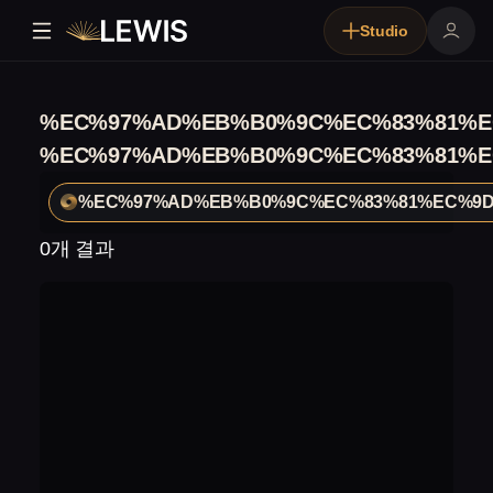
Studio
%EC%97%AD%EB%B0%9C%EC%83%81%E
%EC%97%AD%EB%B0%9C%EC%83%81%E
%EC%97%AD%EB%B0%9C%EC%83%81%EC%9
0개 결과