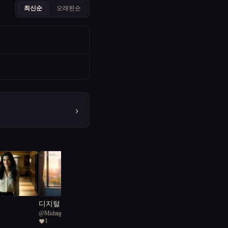
최신순
오래된순
›
디지털 경계의 춤
@
MidnightBLUE
1