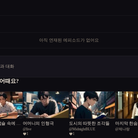
아직 연재된 에피소드가 없어요
명과 대화
 어때요?
캡슐 속에 잊
어머니의 인형극
도시의 따뜻한 조각들
마지막 한숨
@
live
@
MidnightBLUE
@
제나랑
1
1