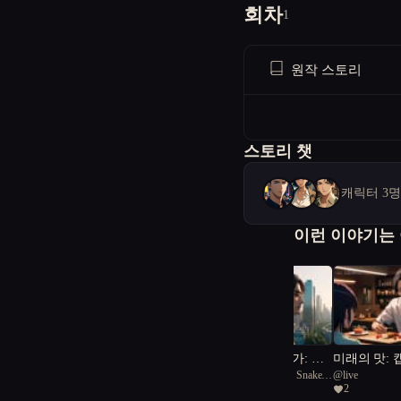
회차
1
원작 스토리
스토리 챗
캐릭터 3
이런 이야기는
미래 도시의 건축가: 자
미래의 맛: 
@
urgent Rough Green Snake
@
live
연과 기술의 교향곡
혀진 온기
1
2
45