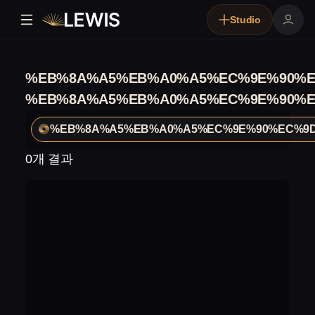
Studio
%EB%8A%A5%EB%A0%A5%EC%9E%90%E
%EB%8A%A5%EB%A0%A5%EC%9E%90%E
%EB%8A%A5%EB%A0%A5%EC%9E%90%EC%9
0개 결과