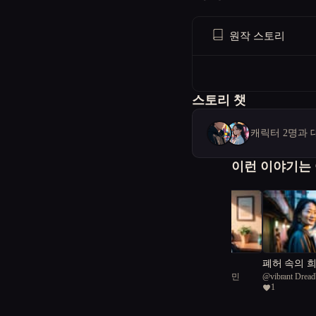
원작 스토리
스토리 챗
캐릭터 2명과 
이런 이야기는
서울몽상곡
폐허 속의 희
@
서울공화국일급시민
@
vibrant Dread
울 서울을 
1
1