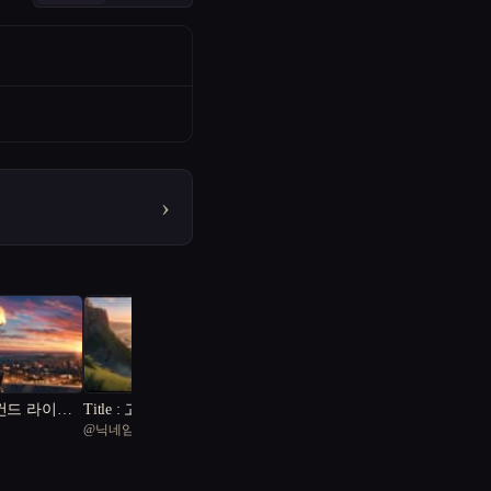
›
세컨드 라이프
Title : 고대의 비밀을 찾
@
닉네임을 어떻게 정하지?
아서