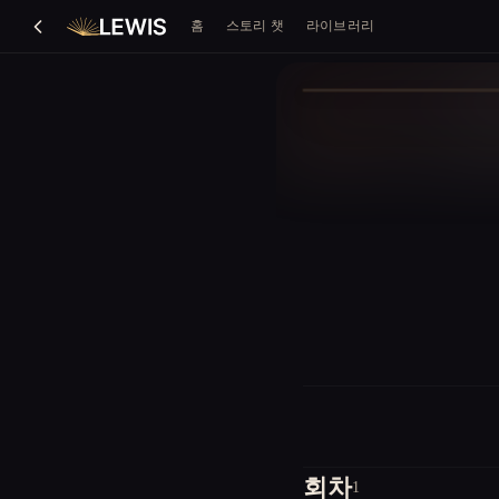
홈
스토리 챗
라이브러리
회차
1