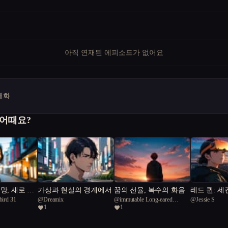
아직 연재된 에피소드가 없어요
대화
 어때요?
망, 새로 세
가상과 현실의 경계에서
꿈의 선율, 복수의 화음
레드 퀸: 
bird 31
@
Dreamix
@
immutable Long-eared
@
Jessie S
향해
의 반역자
1
1
tortoise 49