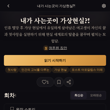
내가 사는곳이 가상현실?!
내가 사는곳이 가상현실?!
인류 멸망 후 가상 현실에서 유일하게 살아남은 여고생이 자신의 꿈
과 첫사랑을 실현하기 위해 현실 세계로의 탈출을 꿈꾸며 펼치는 모
험담.
정돈된 집안
정
읽기 시작하기
첫사랑
인간의 고뇌를 다루는
가상 현실
포스트 아포칼립스 미래
1
회차
최신순
오래된순
1
원작 스토리