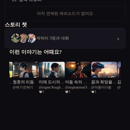
아직 연재된 에피소드가 없어요
스토리 챗
›
캐릭터 3명과 대화
이런 이야기는 어때요?
 처음이
청춘의 리듬
미래 도시의
어둠 속의 진
꿈과 희망을
김호중
@
허기진혀기
@
urgent Rough
@
inspirational Sea
@
야옹이다옹
@
creativ
건축가: 자연
실
실천하는 도
리, 우
1
1
1
Green Snake 45
Sheep 2
winged te
과 기술의 교
시, 서울
시 발견
향곡