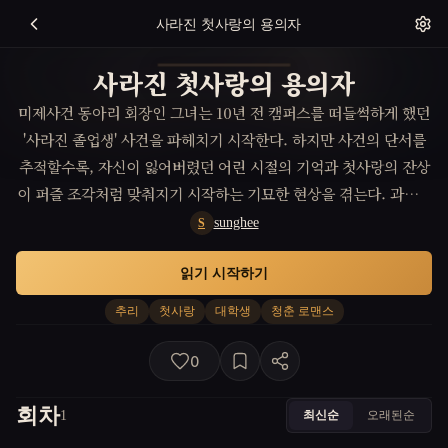
사라진 첫사랑의 용의자
사라진 첫사랑의 용의자
미제사건 동아리 회장인 그녀는 10년 전 캠퍼스를 떠들썩하게 했던
'사라진 졸업생' 사건을 파헤치기 시작한다. 하지만 사건의 단서를
추적할수록, 자신이 잃어버렸던 어린 시절의 기억과 첫사랑의 잔상
이 퍼즐 조각처럼 맞춰지기 시작하는 기묘한 현상을 겪는다. 과거의
비극과 현재의 조사가 하나의 시간선으로 얽히면서, 그녀는 잊고 있
sunghee
S
던 사랑의 기억이 바로 사건의 유일한 열쇠였음을 깨닫게 된다.
읽기 시작하기
추리
첫사랑
대학생
청춘 로맨스
0
회차
최신순
오래된순
1