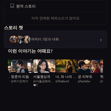
원작 스토리
아직 연재된 에피소드가 없어요
스토리 챗
›
캐릭터 3명과 대화
이런 이야기는 어때요?
 기억을
청춘의 리듬
서울몽상곡
너, 와 나의 퍼
궁 리부트
학교의
ing
@
허기진혀기
@
서울공화국일
@
Haileyeel
@
hachoba
@
dddsat
며
즐
사랑: 
1
terus 80
급시민
라마