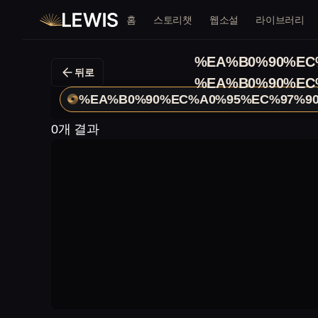
홈
스토리챗
웹소설
라이브러리
%EA%B0%90%EC
뒤로
%EA%B0%90%EC
%EA%B0%90%EC%A0%95%EC%97%9
0개 결과