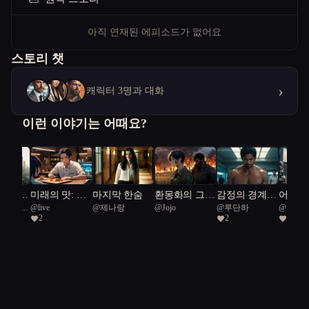
아직 연재된 에피소드가 없어요
스토리 챗
›
캐릭터 3명과 대화
이런 이야기는 어때요?
도시의
미래의 맛: 캡
마지막 한숨
환몽화의 그림
감정의 경계,
어머니
 Rough
@
live
@
제나랑
@
Jojo
@
루단하
@
live
 자연
슐 속에 잊혀
자 아래 아이
시간의 고리
극
2
2
1
ake 45
의 교
진 온기
들