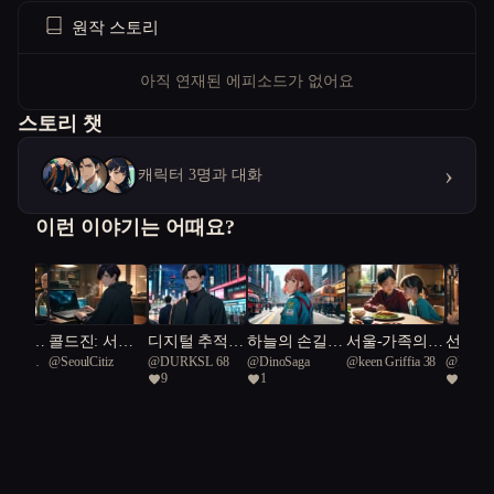
원작 스토리
아직 연재된 에피소드가 없어요
스토리 챗
›
캐릭터 3명과 대화
이런 이야기는 어때요?
 나는
콜드진: 서울
디지털 추적자
하늘의 손길 :
서울-가족의
선율의 
공화국일
@
SeoulCitiz
@
DURKSL 68
@
DinoSaga
@
keen Griffia 38
@
DinoS
프로토콜
들: 서울의 미
응급닥터 UA
건강을 지키는
기계와
9
1
1
로 속에서
M
희망이라는 이
조화
름