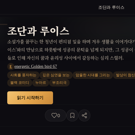
조단과 루이스
조단과 루이스
소설가를 꿈꾸는 한 청년이 편의점 일을 하며 겨우 생활을 이어가다가
이스'와의 만남으로 하룻밤에 성공의 문턱을 넘게 되지만, 그 성공이
들로 인해 자신의 꿈과 윤리성 사이에서 갈등하는 심리 스릴러.
energetic Golden bird 67
E
사회를 풍자하는
깊은 심연을 보는
암울한 시대를 그리는
발상이 참
블랙 코미디
누아르
부조리극
읽기 시작하기
0