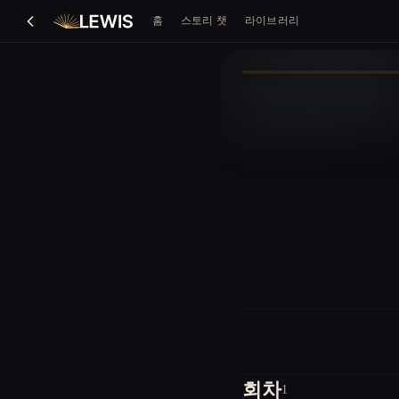
홈
스토리 챗
라이브러리
회차
1