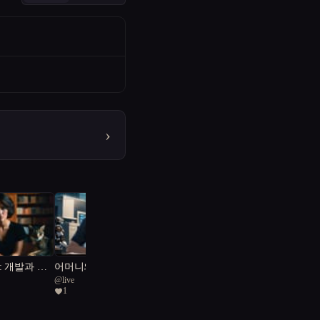
›
: 개발과 유
어머니의 인형극
@
live
1