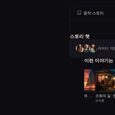
원작 스토리
스토리 챗
캐릭터 3
이런 이야기는
가상과 현실의 경계: 우
조화의 길: 
@
rich Cave Lion 51
@
지튼
주 재난과 인간성의 진실
사이에서