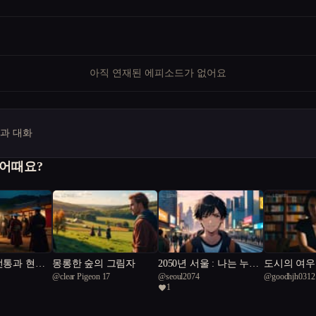
아직 연재된 에피소드가 없어요
명과 대화
 어때요?
전통과 현대
몽롱한 숲의 그림자
2050년 서울 : 나는 누구
도시의 여우
@
clear Pigeon 17
@
seoul2074
@
goodhjh0312
인가?
머 사이
1