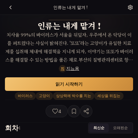
인류는 내게 맡겨 !
인류는 내게 맡겨 !
치사율 99%의 바이러스가 서울을 뒤덮자, 우주에서 온 악당이 이
를 퍼트렸다는 사실이 밝혀진다. '또또'라는 고양이가 유일한 치료
제를 섭취해 체내에 해결책을 지니게 되자, 이야기는 또또가 바이러
스를 해결할 수 있는 방법을 품은 채로 부산의 질병관리센터로 향하
는 장대한 여정을 그린다.
지뇨옹
지
읽기 시작하기
바이러스
고양이
상상력에 박수를 치는
세상을 뒤집는
4
회차
최신순
오래된순
1