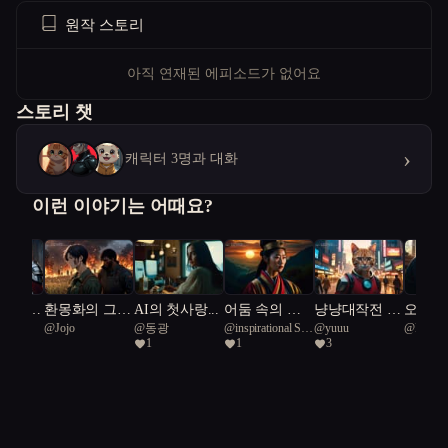
원작 스토리
아직 연재된 에피소드가 없어요
스토리 챗
›
캐릭터 3명과 대화
이런 이야기는 어때요?
 않는
환몽화의 그림
AI의 첫사랑...
어둠 속의 진
냥냥대작전 :
오시리
nal
@
Jojo
@
동광
@
inspirational Sea
@
yuuu
@
Lollol
의 금지
자 아래 아이
실
첨단도시 서울
물
1
1
3
36
Sheep 2
들
을 침략하라