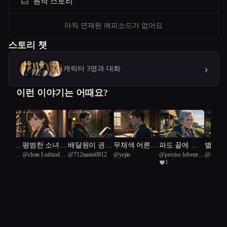
원작 스토리
아직 연재된 에피소드가 없어요
스토리 챗
›
캐릭터 3명과 대화
이런 이야기는 어때요?
 시작된
평범한 소녀
배달원이 권력
무채색 어른이
파도 끝에 남
별빛 
e Seagull
@
clean Luthiodon
@
712naain0812
@
yejin
@
precise lobster
@
sophist
 온도
궁궐의 비밀을
의 밀실을 엿
낙엽 이불을
은 자들의 노
서약
1
61
54
Australia
만나다
본 날
덮었다
래
24