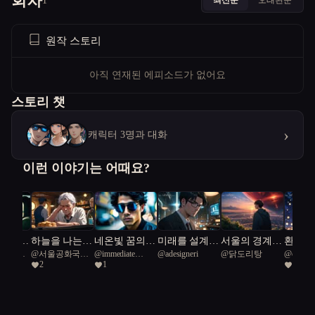
회차
1
원작 스토리
아직 연재된 에피소드가 없어요
스토리 챗
›
캐릭터 3명과 대화
이런 이야기는 어때요?
 빌려준
하늘을 나는
네온빛 꿈의
미래를 설계하
서울의 경계를
환상의
공화국일
@
서울공화국일
@
immediate
@
adesigneri
@
닭도리탕
@
coordi
붕어빵
경계
는 인간들
넘는 상상력
2
1
1
급시민
European hogger
goby 60
21