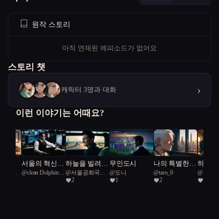
원작 스토리
아직 연재된 에피소드가 없어요
스토리 챗
›
캐릭터 3명과 대화
이런 이야기는 어때요?
상곡
서울의 혁신
하늘을 빌려준
무인도시
나의 특별한
하늘을
공화국일
@
clean Dolphin
@
서울공화국일
@
도니
@
taro_0
@
서울
자, 미래를 설
하루
돌봄 로봇
붕어빵
2
1
2
2
45
급시민
급시민
계하다