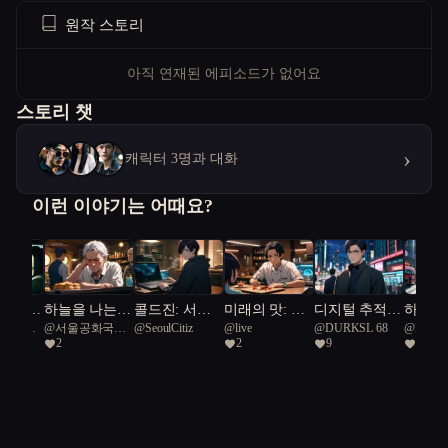
원작 스토리
아직 연재된 에피소드가 없어요
스토리 챗
›
캐릭터 3명과 대화
이런 이야기는 어때요?
 빌려준
하늘을 나는
콜드진: 서울
미래의 맛: 캡
디지털 추적자
하늘의 
공화국일
@
서울공화국일
@
SeoulCitiz
@
live
@
DURKSL 68
@
DinoS
붕어빵
프로토콜
슐 속에 잊혀
들: 서울의 미
응급닥
2
2
9
1
급시민
진 온기
로 속에서
M