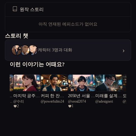
원작 스토리
아직 연재된 에피소드가 없어요
스토리 챗
›
캐릭터 3명과 대화
이런 이야기는 어때요?
의 은
마지막 공주의
커피 한 잔의
2050년 서울 :
미래를 설계하
도시의 
llyfish
@
수리
@
powerfulito24
@
seoul2074
@
adesigneri
@
goodh
망의 불
진실
기적
나는 누구인
는 인간들
개발과
2
1
재건
가?
사이