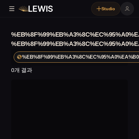
Studio
%EB%8F%99%EB%A3%8C%EC%95%A0%E
%EB%8F%99%EB%A3%8C%EC%95%A0%E
%EB%8F%99%EB%A3%8C%EC%95%A0%EA%B0
0개 결과