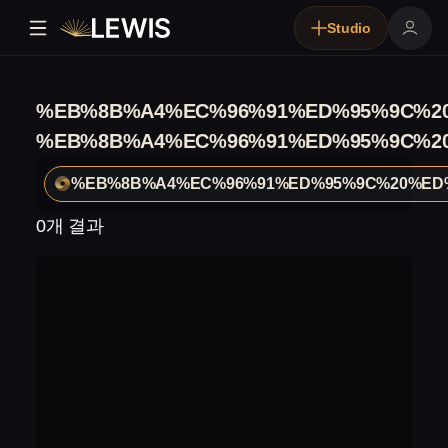
Studio
%EB%8B%A4%EC%96%91%ED%95%9C%2
%EB%8B%A4%EC%96%91%ED%95%9C%2
%EB%8B%A4%EC%96%91%ED%95%9C%20%ED
0개 결과