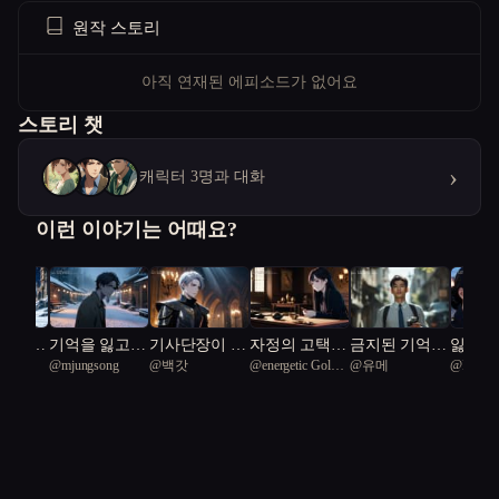
원작 스토리
아직 연재된 에피소드가 없어요
스토리 챗
›
캐릭터 3명과 대화
이런 이야기는 어때요?
속에서
기억을 잃고
기사단장이 기
자정의 고택:
금지된 기억의
잃어버
ve
@
mjungsong
@
백갓
@
energetic Golden
@
유메
@
Inh68
다
얻는 밤
억을 팔았다
시간의 저주
기록
의 추
Turtle 86
bird 67