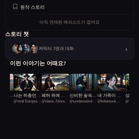
원작 스토리
아직 연재된 에피소드가 없어요
스토리 챗
›
캐릭터 3명과 대화
이런 이야기는 어때요?
 어드미럴
나는 하층민인
폐허 위에 기
신비한 숲속의
내 가족이 실
상처를
ious
@
vivid European
@
classic African
@
synchronized
@
behavioral
@
won09
데 권력의 심
록을 남긴 자
도서관.
시간으로 공개
피아노
 69
tortoise 96
penguin 47
African Flamigo
Jellyfish 65
부름꾼이 됐다
된다
57