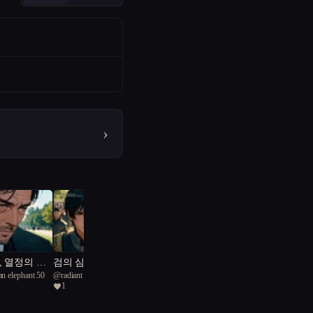
›
, 열정의 충
검의 심연, 정의의 서사
an elephant 50
@
radiant Lahonavis 96
1