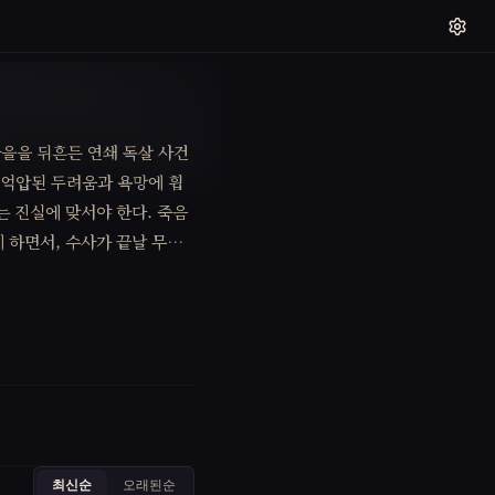
마을을 뒤흔든 연쇄 독살 사건
 억압된 두려움과 욕망에 휩
는 진실에 맞서야 한다. 죽음
 하면서, 수사가 끝날 무렵
최신순
오래된순