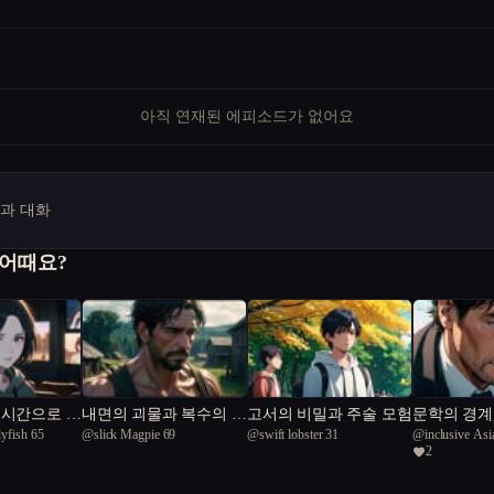
아직 연재된 에피소드가 없어요
명과 대화
 어때요?
실시간으로 공
내면의 괴물과 복수의 진
고서의 비밀과 주술 모험
문학의 경계
lyfish 65
@
slick Magpie 69
@
swift lobster 31
@
inclusive Asi
실
돌
2