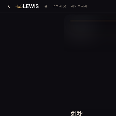
홈
스토리 챗
라이브러리
회차
1