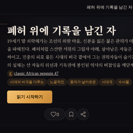
폐허 위에 기록을 남긴 자
폐허 위에 기록을 남긴 자
19세기 말 쇠락해가는 조선의 외딴 마을, 신분을 잃은 젊은 관리가 
을 파헤친다. 폐허처럼 스산한 서원의 그림자 아래, 살아남은 자들은
싸이고, 민중의 피로 물든 시대의 비극 곁에서 그는 권력자들이 숨기
의 실체는 산 자들의 위선과 기득권에 봉인된 역사의 비참임을 깨닫게
그는 대가를 치르며 자신만의 정의에 직면한다.
classic African penguin 47
C
시대의 비극을 다루는
노골적인
풍자가 날카로운
시대극
수사물
읽기 시작하기
0