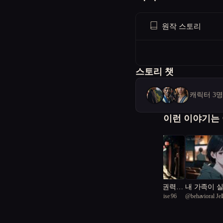
원작 스토리
스토리 챗
캐릭터 3
이런 이야기는
나는 하층민인데 권력의
내 가족이 
@
vivid European tortoise 96
@
behavioral Jel
심부름꾼이 됐다
개된다